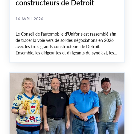
constructeurs de Detroit
16 AVRIL 2026
Le Conseil de l'automobile d'Unifor s'est rassemblé afin
de tracer la voie vers de solides négociations en 2026
avec les trois grands constructeurs de Detroit.
Ensemble, les dirigeantes et dirigeants du syndicat, les
membres du comité de négociation ainsi que les
représentantes et représentants des travailleuses et
travailleurs retraités ont discuté des priorités de
négociation, de la lutte pour la défense des emplois et
des pressions mondiales qui influencent l'industrie
automobile canadienne.