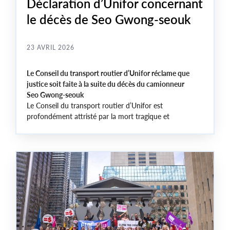
Déclaration d’Unifor concernant
le décès de Seo Gwong-seouk
23 AVRIL 2026
Le Conseil du transport routier d’Unifor réclame que
justice soit faite à la suite du décès du camionneur
Seo Gwong-seouk
Le Conseil du transport routier d’Unifor est
profondément attristé par la mort tragique et
prématurée du confrère Seo Gwong-seouk, membre du
Syndicat coréen des travailleurs des services publics et
des transports (KPTU-TruckSol), qui a perdu la vie en
défendant le droit fondamental à des négociations
collectives libres et équitables en Corée du Sud.