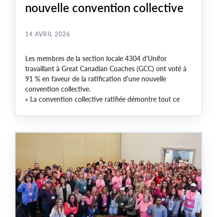
nouvelle convention collective
14 AVRIL 2026
Les membres de la section locale 4304 d'Unifor
travaillant à Great Canadian Coaches (GCC) ont voté à
91 % en faveur de la ratification d'une nouvelle
convention collective.
« La convention collective ratifiée démontre tout ce
qu'un groupe de membres fort et uni peut accomplir à
la table de négociation, a déclaré Lana Payne,
présidente nationale d'Unifor. Félicitations au comité de
négociation ainsi qu'aux membres de la section locale
4304 qui ont obtenu d'importants gains qui
permettront d'améliorer les conditions de travail et
l'équité en milieu de travail. »