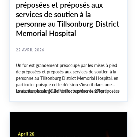
préposées et préposés aux
services de soutien à la
personne au Tillsonburg District
Memorial Hospital
22 AVRIL 2026
Unifor est grandement préoccupé par les mises à pied
de préposées et préposés aux services de soutien à la
personne au Tillsonburg District Memorial Hospital, en
particulier puisque cette décision s'inscrit dans une
tendance plus large de restructuration dans les
La section locale 302 d'Unifor représente 27 préposées
hôpitaux ontariens.
et préposés aux services de soutien à la personne qui
ont reçu un avis de mise à pied.