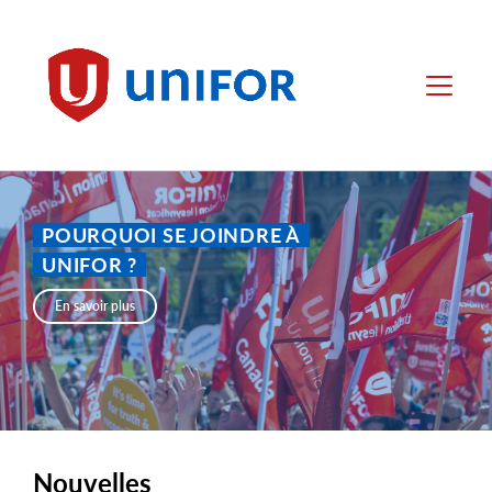
main
content
Unifor
Menu
POURQUOI SE JOINDRE À
UNIFOR ?
En savoir plus
Nouvelles