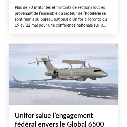
Plus de 70 militantes et militants de sections locales
provenant de l’ensemble du secteur de l’hôtellerie se
sont réunis au bureau national d’Unifor à Toronto du
19 au 22 mai pour une conférence nationale sur la
stratégie de négociation. Cet événement a rassemblé
des dirigeantes et dirigeants de sections locales ainsi
que du syndicat national et des représentantes et
représentants nationaux venus de quasiment toutes les
provinces afin de formuler la stratégie et les priorités
d’Unifor en matière de négociation dans le secteur de
l’hôtellerie partout au Canada.
Unifor salue l’engagement
fédéral envers le Global 6500