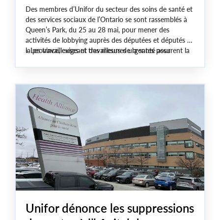
Des membres d’Unifor du secteur des soins de santé et
des services sociaux de l’Ontario se sont rassemblés à
Queen’s Park, du 25 au 28 mai, pour mener des
activités de lobbying auprès des députées et députés de
la province, exigeant des mesures urgentes pour
« Les travailleuses et travailleurs de la santé assurent la
renforcer les soins de santé publics, régler les pénuries
cohésion du système de santé dans des conditions
de personnel et cesser l’expansion de la privatisation
impossibles », a déclaré Lana Payne, présidente
des soins.
nationale d’Unifor.
Unifor dénonce les suppressions