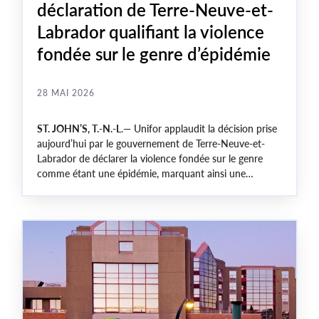
déclaration de Terre-Neuve-et-
Labrador qualifiant la violence
fondée sur le genre d’épidémie
28 MAI 2026
ST. JOHN’S, T.-N.-L
.— Unifor applaudit la décision prise
aujourd’hui par le gouvernement de Terre-Neuve-et-
Labrador de déclarer la violence fondée sur le genre
comme étant une épidémie, marquant ainsi une
nouvelle et importante avancée dans la lutte contre une
crise qui touche les travailleuses et les travailleurs, les
familles et les communautés partout au Canada.