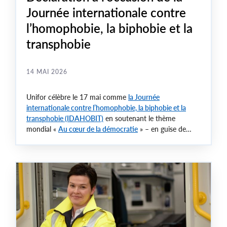
Journée internationale contre
l’homophobie, la biphobie et la
transphobie
14 MAI 2026
Unifor célèbre le 17 mai comme
la Journée
internationale contre l’homophobie, la biphobie et la
transphobie (IDAHOBIT)
en soutenant le thème
mondial «
Au cœur de la démocratie
» – en guise de
rappel que les sociétés véritablement démocratiques
doivent être ancrées dans la justice et la liberté pour
toutes et pour tous.