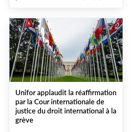
client dans l’ensemble du pays.
ratification.
Les assemblées de ratification sont prévues du 1er au
12 juin dans différentes villes du Canada.
Unifor applaudit la réaffirmation
par la Cour internationale de
justice du droit international à la
grève