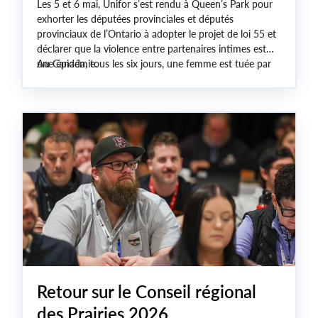
Les 5 et 6 mai, Unifor s’est rendu à Queen’s Park pour
exhorter les députées provinciales et députés
provinciaux de l’Ontario à adopter le projet de loi 55 et
déclarer que la violence entre partenaires intimes est
une épidémie.
Au Canada, tous les six jours, une femme est tuée par
un partenaire intime ou un ancien partenaire intime.
Déclarer que la violence entre partenaires intimes est
une épidémie est une première étape essentielle pour
mettre en place des mesures qui sauvent des vies.
Retour sur le Conseil régional
des Prairies 2026