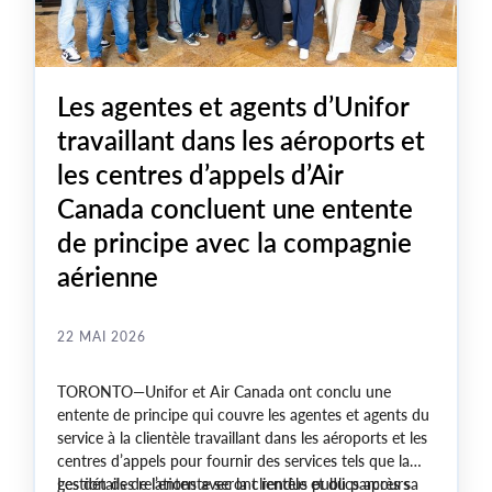
Les agentes et agents d’Unifor
travaillant dans les aéroports et
les centres d’appels d’Air
Canada concluent une entente
de principe avec la compagnie
aérienne
22 MAI 2026
TORONTO—Unifor et Air Canada ont conclu une
entente de principe qui couvre les agentes et agents du
service à la clientèle travaillant dans les aéroports et les
centres d’appels pour fournir des services tels que la
gestion des relations avec la clientèle et du parcours
Les détails de l’entente seront rendus publics après sa