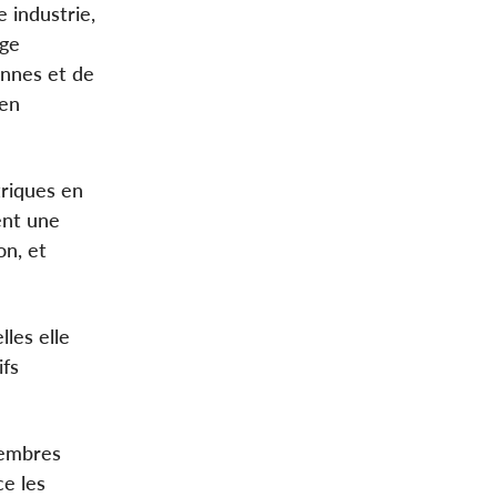
 industrie,
age
ennes et de
 en
triques en
ent une
on, et
les elle
ifs
membres
e les