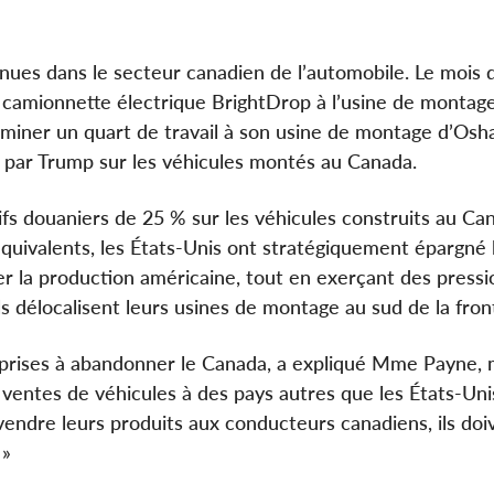
inues dans le secteur canadien de l’automobile. Le mois d
 camionnette électrique BrightDrop à l’usine de montag
liminer un quart de travail à son usine de montage d’Os
és par Trump sur les véhicules montés au Canada.
ifs douaniers de 25 % sur les véhicules construits au Can
quivalents, les États-Unis ont stratégiquement épargné 
r la production américaine, tout en exerçant des pressio
s délocalisent leurs usines de montage au sud de la fron
eprises à abandonner le Canada, a expliqué Mme Payne, m
entes de véhicules à des pays autres que les États-Unis.
endre leurs produits aux conducteurs canadiens, ils doi
 »