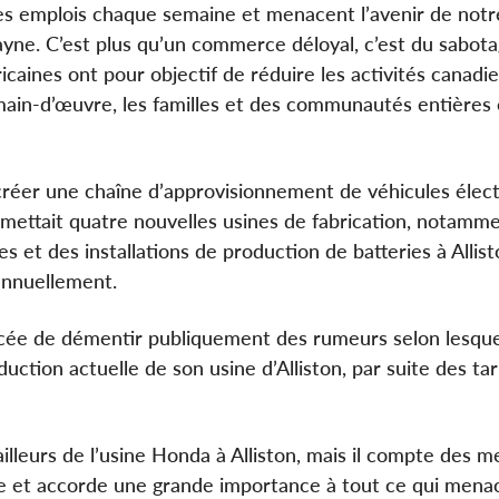
des emplois chaque semaine et menacent l’avenir de notre
Payne. C’est plus qu’un commerce déloyal, c’est du sabot
aines ont pour objectif de réduire les activités canadi
 main-d’œuvre, les familles et des communautés entières
créer une chaîne d’approvisionnement de véhicules élec
promettait quatre nouvelles usines de fabrication, notamm
 et des installations de production de batteries à Allist
annuellement.
rcée de démentir publiquement des rumeurs selon lesquel
duction actuelle de son usine d’Alliston, par suite des tar
ailleurs de l’usine Honda à Alliston, mais il compte des 
ne et accorde une grande importance à tout ce qui menac