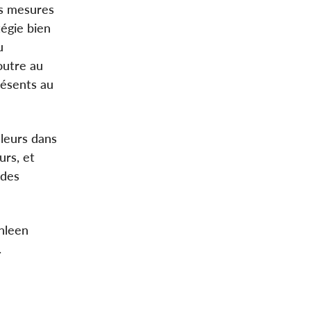
es mesures
égie bien
u
outre au
résents au
lleurs dans
urs, et
 des
hleen
.