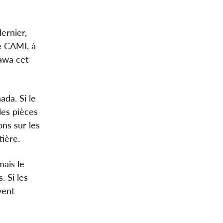
ernier,
e CAMI, à
hawa cet
ada. Si le
les pièces
ns sur les
tière.
ais le
 Si les
vent