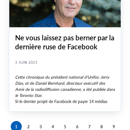
Ne vous laissez pas berner par la
dernière ruse de Facebook
3 JUIN 2021
Cette chronique du président national d'Unifor, Jerry
Dias, et de Daniel Bernhard, directeur exécutif des
Amis de la radiodiffusion canadienne, a été publiée dans
le Toronto Star.
Si le dernier projet de Facebook de payer 14 médias
canadiens pour leur contenu était un effort de bonne
foi pour soutenir le journalisme canadien, il n'aurait pas
demandé aux médias participants de garder le secret,
juste pour tâter le terrain.
1
2
3
4
5
6
7
8
9
Current
Page
Page
Page
Page
Page
Page
Page
Page