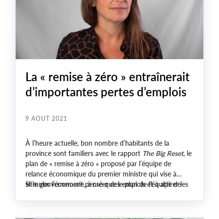
La « remise à zéro » entraînerait
d’importantes pertes d’emplois
9 AOUT 2021
À l’heure actuelle, bon nombre d’habitants de la
province sont familiers avec le rapport
The Big Reset
, le
plan de « remise à zéro » proposé par l’équipe de
relance économique du premier ministre qui vise à
stimuler l’économie, à créer des emplois et à attirer les
Si le gouvernement pense que le plan de l’équipe de
jeunes dans la province.
relance économique permettra d’atteindre cet objectif,
il se trompe lourdement et les travailleurs en payeront
le prix.