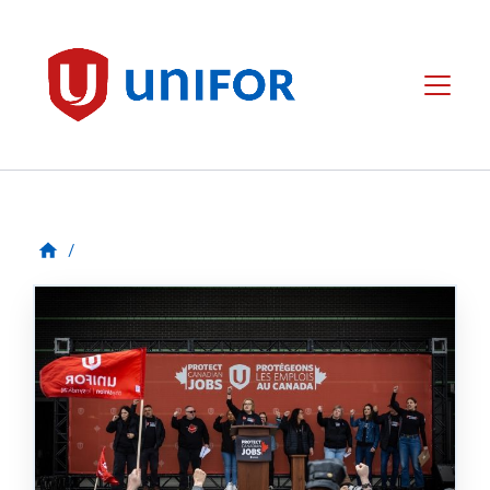
main
content
Unifor
Menu
/