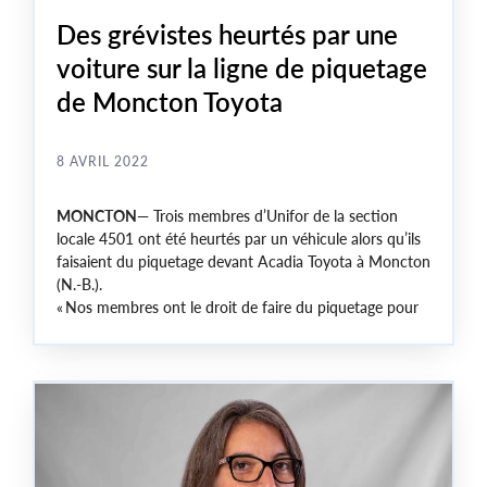
Des grévistes heurtés par une
voiture sur la ligne de piquetage
de Moncton Toyota
8 AVRIL 2022
MONCTON—
Trois membres d’Unifor de la section
locale 4501 ont été heurtés par un véhicule alors qu’ils
faisaient du piquetage devant Acadia Toyota à Moncton
(N.-B.).
« Nos membres ont le droit de faire du piquetage pour
réclamer des salaires équitables sans subir de violence »,
déclare Linda MacNeil, directrice régionale d’Unifor
pour l’Atlantique. « Heureusement, les membres n’ont
subi que des coups et des contusions, mais cela aurait
pu se terminer de façon tragique. »