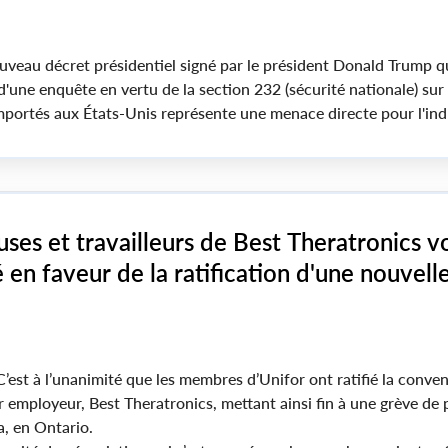
u décret présidentiel signé par le président Donald Trump qu
'une enquête en vertu de la section 232 (sécurité nationale) sur 
mportés aux États-Unis représente une menace directe pour l'ind
 d’œuvre résineux et des produits en aval du bois qui met en pér
 partout au pays.
euses et travailleurs de Best Theratronics v
é en faveur de la ratification d'une nouvell
ollective, mettant ainsi fin à la grève
’est à l’unanimité que les membres d’Unifor ont ratifié la conve
r employeur, Best Theratronics, mettant ainsi fin à une grève de 
, en Ontario.