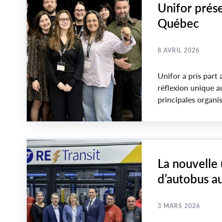
Unifor prés
Québec
8 AVRIL 2026
Unifor a pris part
réflexion unique a
principales organis
façons de faire du
faire face aux enje
La nouvelle 
d’autobus a
syndiqués
3 MARS 2026