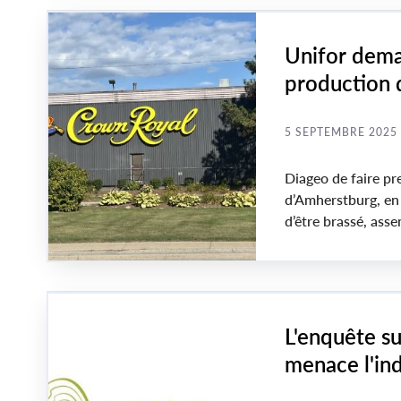
Unifor dema
production 
5 SEPTEMBRE 2025
Diageo de faire pr
d’Amherstburg, en 
d’être brassé, asse
États-Unis.
L'enquête s
menace l'in