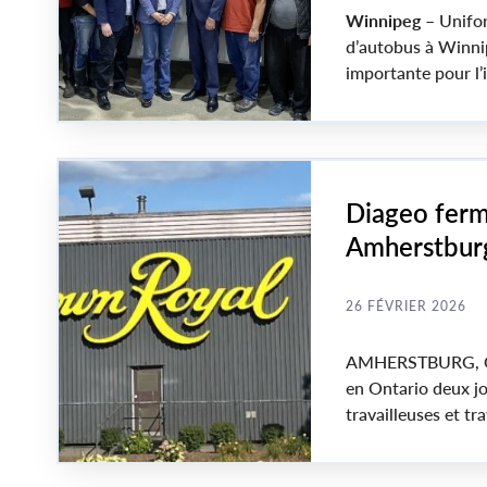
Winnipeg
– Unifor 
d’autobus à Winnip
importante pour l’
de qualité.
Diageo ferm
Amherstburg
26 FÉVRIER 2026
AMHERSTBURG, ON 
en Ontario deux jou
travailleuses et tra