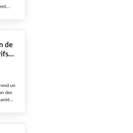
ent
n des
n de
ifs
u
rend un
on des
santé
inuent
États-
 à