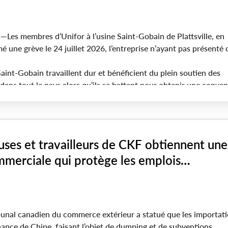
N
—Les membres d’Unifor à l’usine Saint-Gobain de Plattsville, en
 une grève le 24 juillet 2026, l’entreprise n’ayant pas présenté d
int-Gobain travaillent dur et bénéficient du plein soutien des
ans tout le pays alors qu’ils se battent pour obtenir une conven
ète leur contribution à l’entreprise », a déclaré Lana Payne, prési
euses et travailleurs de CKF obtiennent une
mmerciale qui protège les emplois
ers en Nouvelle-Écosse
bunal canadien du commerce extérieur a statué que les importat
nance de Chine, faisant l’objet de dumping et de subventions,