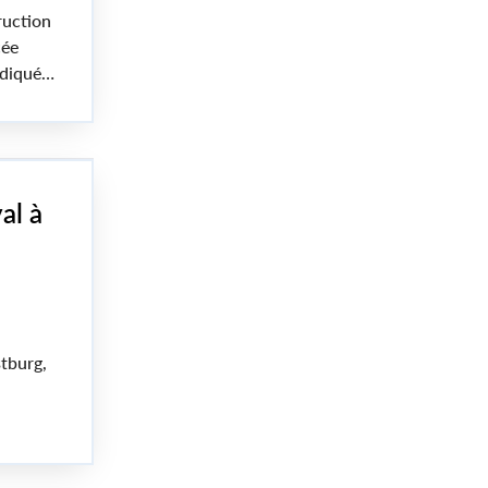
ruction
cée
ndiqués
al à
tburg,