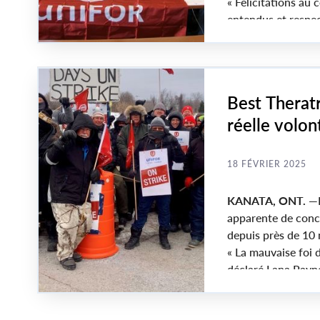
« Félicitations au
entendus et respec
Best Theratr
réelle volon
18 FÉVRIER 2025
KANATA, ONT.
—B
apparente de concl
depuis près de 10 
« La mauvaise foi d
déclaré Lana Payne