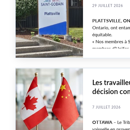
29 JUILLET 2026
PLATTSVILLE, O
Ontario, ont entamé
équitable.
« Nos membres à Sa
membres d’Unifor d
collective qui refl
nationale d’Unifor.
Les travaill
décision co
manufacturi
7 JUILLET 2026
OTTAWA
– Le Tri
vaisselle en prove