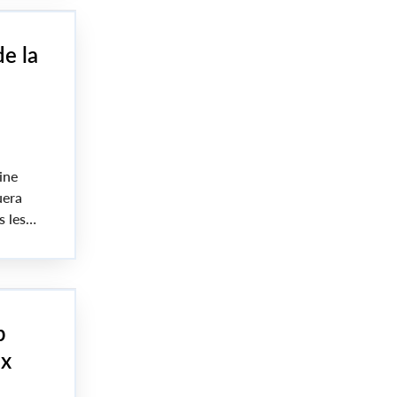
e la
ine
uera
s les
p
ux