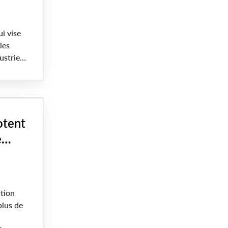
i vise
les
ustrie
il des
otent
e
ntion
plus de