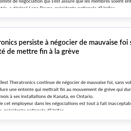
 comité de négociation qui s’est assuré que les membres soient enf
tés, a déclaré Lana Payne, présidente nationale d’Unifor.
onics persiste à négocier de mauvaise foi 
té de mettre fin à la grève
est Theratronics continue de négocier de mauvaise foi, sans vo
ure une entente qui mettrait fin au mouvement de grève qui du
mois à ses installations de Kanata, en Ontario.
e cet employeur dans les négociations est tout à fait inacceptabl
, présidente nationale d’Unifor.