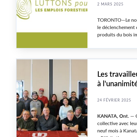
2 MARS 2025
TORONTO—Le nouvea
le déclenchement d
produits du bois i
canadienne du bois
milliers d'emplois
Les travaill
à l'unanimit
convention c
24 FÉVRIER 2025
KANATA, Ont.
— C
collective avec leu
neuf mois à Kanata