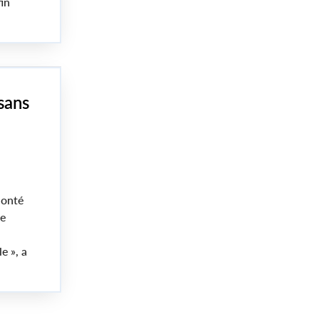
in
sans
lonté
re
e », a