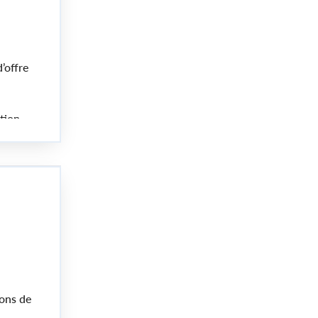
’offre
tion
dente
ions de