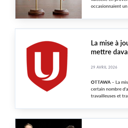
occasionnaient un 
protéger les emplo
droits d’importatio
La mise à jo
mettre davan
douaniers et
Canada
29 AVRIL 2026
OTTAWA –
La mis
certain nombre d'
travailleuses et tr
économique canadie
de vivre dans une 
Unis, des efforts d
l'abordabilité et de 