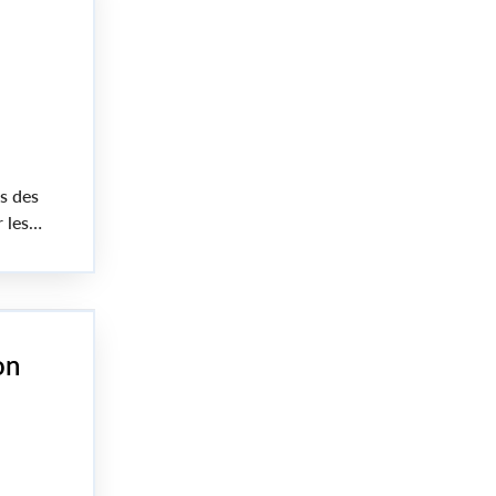
s des
 les
s pour
on