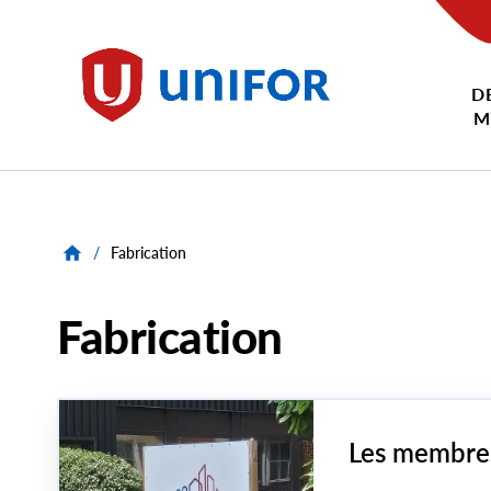
main
content
D
Unifor
M
/
Fabrication
Fabrication
Les membres