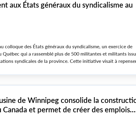
ent aux États généraux du syndicalisme au
 au colloque des États généraux du syndicalisme, un exercice de
u Québec qui a rassemblé plus de 500 militantes et militants issu
ations syndicales de la province. Cette initiative visait à repenser
 mouvement syndical et à identifier des pistes d’action concrète
ux actuels et futurs.
usine de Winnipeg consolide la constructi
u Canada et permet de créer des emplois