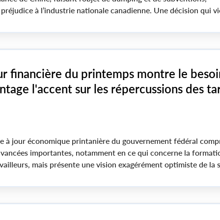
préjudice à l’industrie nationale canadienne. Une décision qui vi
is des membres d’Unifor à CKF Inc., tout en assurant le maintie
n.
ur financière du printemps montre le besoi
tage l'accent sur les répercussions des tar
 de la volatilité mondiale sur les emplois a
e à jour économique printanière du gouvernement fédéral comp
avancées importantes, notamment en ce qui concerne la formati
availleurs, mais présente une vision exagérément optimiste de la 
nne alors que des millions de travailleuses et travailleurs cont
grande incertitude en raison des tensions commerciales avec les 
e réduction des coûts dans le secteur public, des difficultés liées
l'instabilité politique à l'échelle