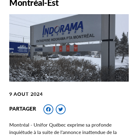
Montréal-Est
Main
Image
Image
9 AOUT 2024
Facebook
Twitter
PARTAGER
Montréal - Unifor Québec exprime sa profonde
inquiétude à la suite de l'annonce inattendue de la