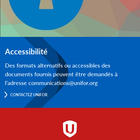
Accessibilité
Des formats alternatifs ou accessibles des
documents fournis peuvent être demandés à
l’adresse communications@unifor.org
CONTACTEZ UNIFOR