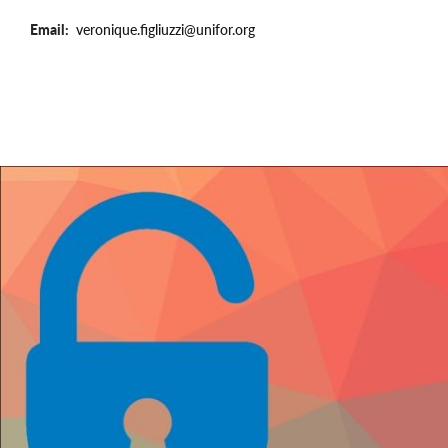
Email
veronique.figliuzzi@unifor.org