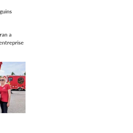
guins
ran a
’entreprise