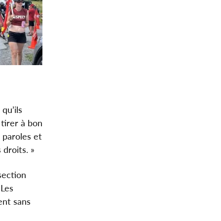
qu’ils
tirer à bon
 paroles et
droits. »
section
 Les
ent sans