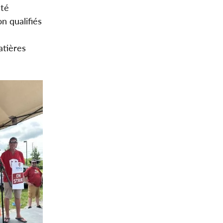
eté
n qualifiés
atières