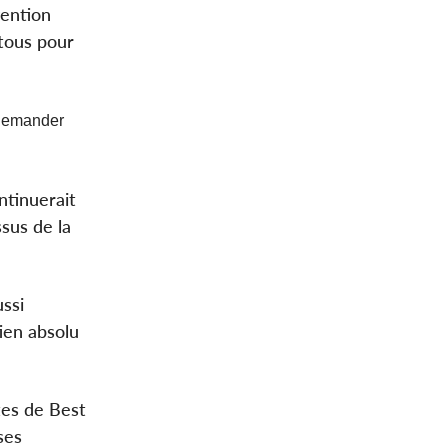
vention
tous pour
à demander
ntinuerait
sus de la
ssi
ien absolu
tes de Best
ses