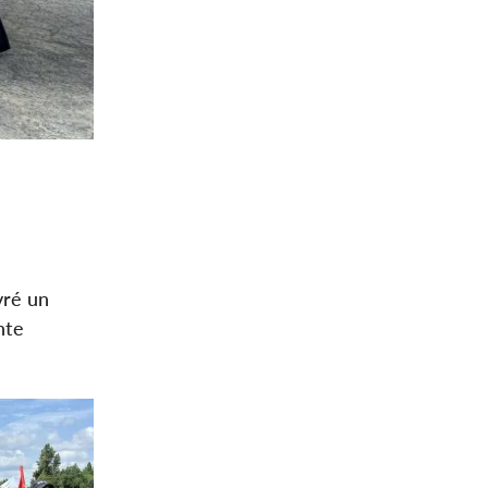
vré un
nte