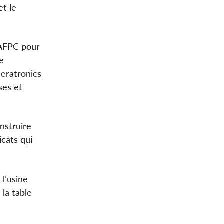
et le
’AFPC pour
de
heratronics
ses et
nstruire
icats qui
 l’usine
 la table