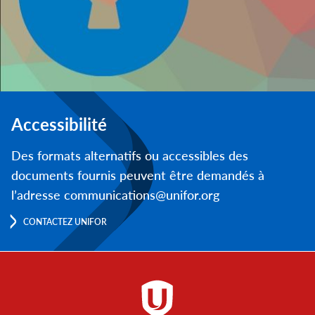
Accessibilité
Des formats alternatifs ou accessibles des
documents fournis peuvent être demandés à
l’adresse communications@unifor.org
CONTACTEZ UNIFOR