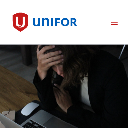
main
content
Unifor
Menu