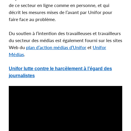
de ce secteur en ligne comme en personne, et qui
décrit les mesures mises de l’avant par Unifor pour
faire face au problème.
Du soutien à l’intention des travailleuses et travailleurs
du secteur des médias est également fourni sur les sites
Web du
plan d’action médias d’Unifor
et
Unifor
Médias
.
Unifor lutte contre le harcèlement à l’égard des
journalistes
Page
Components