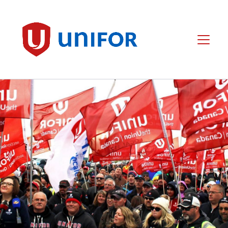
main
content
Unifor
Menu