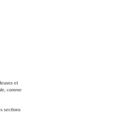
lleuses et
rale, comme
es sections