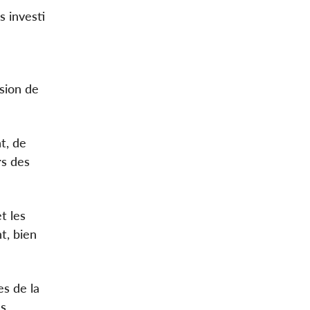
s investi
sion de
t, de
rs des
t les
t, bien
es de la
es