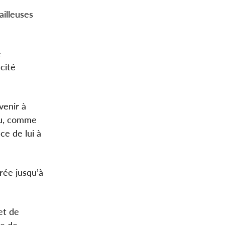
ailleuses
e
cité
venir à
ou, comme
ce de lui à
rée jusqu’à
et de