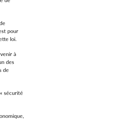
ne de
 de
est pour
tte loi.
rvenir à
’un des
s de
« sécurité
conomique,