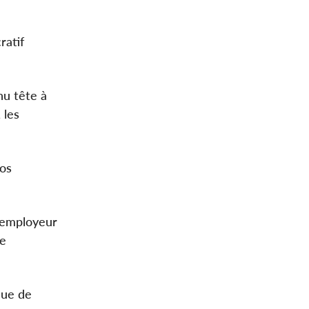
ratif
nu tête à
 les
vos
n employeur
de
que de