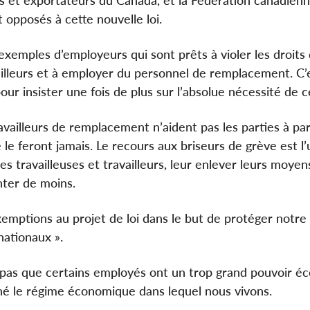
s et exportateurs du Canada, et la Fédération canadien
opposés à cette nouvelle loi.
’exemples d’employeurs qui sont prêts à violer les droits
vailleurs et à employer du personnel de remplacement. C’
our insister une fois de plus sur l’absolue nécessité de ce
ravailleurs de remplacement n’aident pas les parties à pa
e le feront jamais. Le recours aux briseurs de grève est l
s travailleuses et travailleurs, leur enlever leurs moyen
enter de moins.
emptions au projet de loi dans le but de protéger notre 
nationaux ».
t pas que certains employés ont un trop grand pouvoir é
onné le régime économique dans lequel nous vivons.