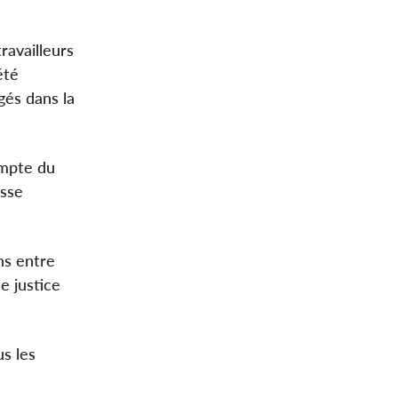
ravailleurs
été
gés dans la
ompte du
esse
ns entre
e justice
us les