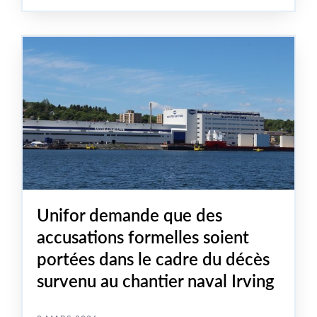
l’élaboration de la Stratégie industrielle de défense,
Travis Farrell, président de la section locale 1-MWF du
syndicat Unifor, a adressé un message clair : nous
devons préserver les emplois dans le secteur de la
construction navale au Canada.
Unifor demande que des
accusations formelles soient
portées dans le cadre du décès
survenu au chantier naval Irving