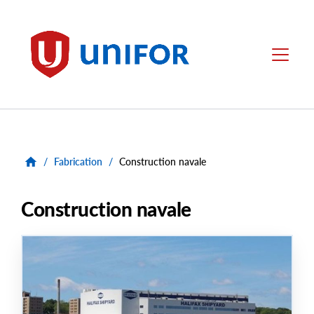
main
content
Unifor
Menu
/
Fabrication
/
Construction navale
Construction navale