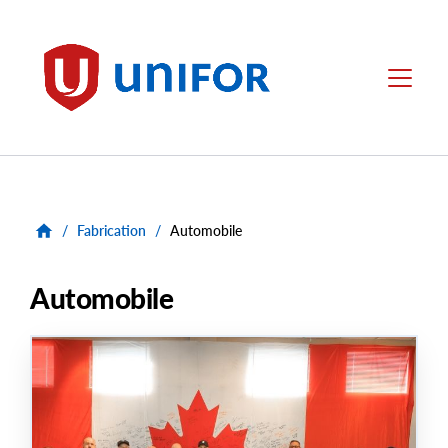
main
content
Unifor
Menu
/
Fabrication
/
Automobile
Automobile