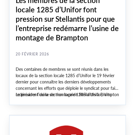
Les membres de la section
locale 1285 d’Unifor font
pression sur Stellantis pour que
l’entreprise redémarre l’usine de
montage de Brampton
20 FÉVRIER 2026
Des centaines de membres se sont réunis dans les
locaux de la section locale 1285 d’Unifor le 19 février
dernier pour connaître les derniers développements
concernant les efforts que déploie le syndicat pour faire
redémarrer l’usine de montage de Stellantis à Brampton
Le président de la section locale 1285 d’Unifor, Vito
qui tourne présentement au ralenti.
Beato, a débuté la réunion par un message de
détermination, s’engageant à tenir l’entreprise
responsable.