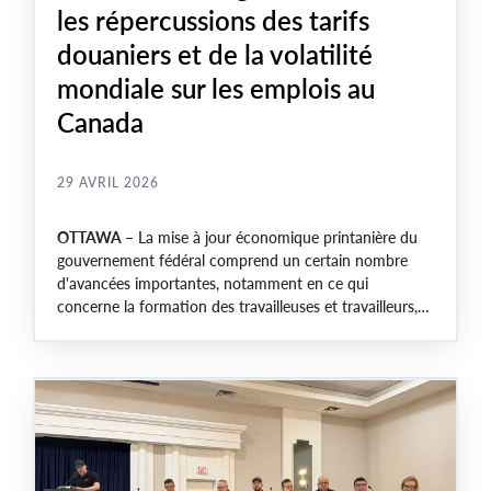
les répercussions des tarifs
douaniers et de la volatilité
mondiale sur les emplois au
Canada
29 AVRIL 2026
OTTAWA –
La mise à jour économique printanière du
gouvernement fédéral comprend un certain nombre
d'avancées importantes, notamment en ce qui
concerne la formation des travailleuses et travailleurs,
mais présente une vision exagérément optimiste de la
santé économique canadienne alors que des millions de
travailleuses et travailleurs continuent de vivre dans une
grande incertitude en raison des tensions commerciales
avec les États-Unis, des efforts de réduction des coûts
dans le secteur public, des difficultés liées à
l'abordabilité et de l'instabilité politique à l'échelle