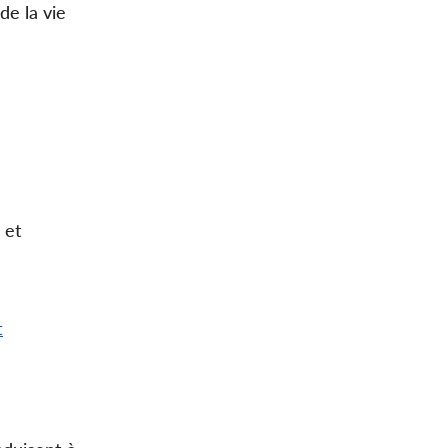
de la vie
n
 et
t