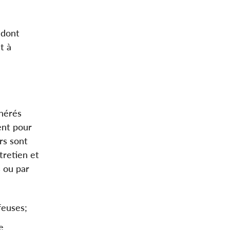
 dont
t à
unérés
ent pour
rs sont
tretien et
s ou par
feuses;
e