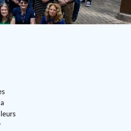
es
la
lleurs
r