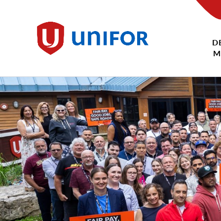
main
content
D
Unifor
M