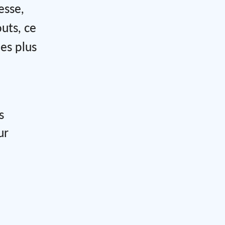
esse,
outs, ce
les plus
s
ur