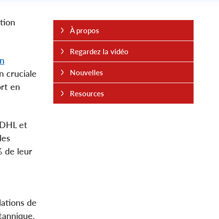
tion
À propos
Regardez la vidéo
on
n cruciale
Nouvelles
ort en
Resources
 DHL et
les
% de leur
s
lations de
tannique,