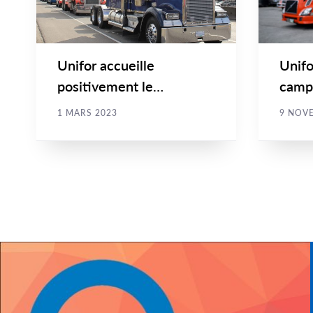
Unifor accueille
Unifo
positivement le
camp
financement fédéral pour
la sé
1 MARS 2023
9 NOV
la formation...