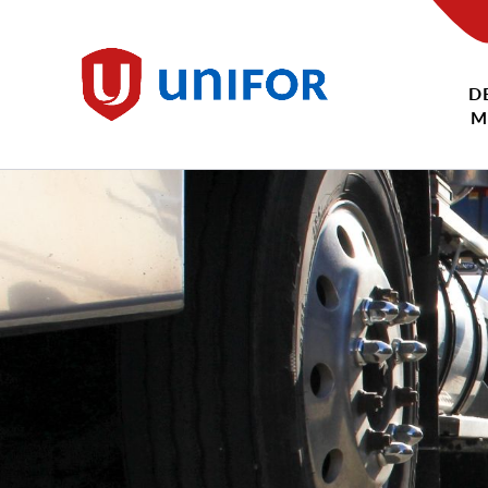
main
content
D
Unifor
M