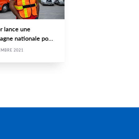
r lance une
agne nationale pour
curité des transports
EMBRE 2021