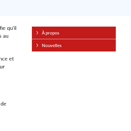
ie qu'il
À propos
s au
Nouvelles
nce et
ur
 de