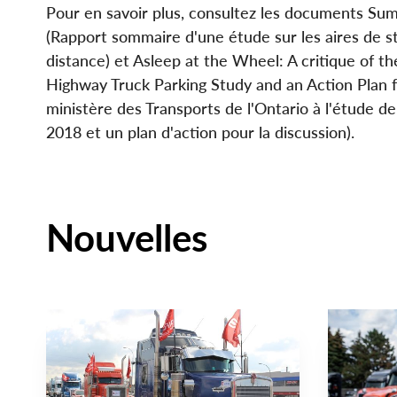
Pour en savoir plus, consultez les documents Su
(Rapport sommaire d'une étude sur les aires de s
distance) et Asleep at the Wheel: A critique of t
Highway Truck Parking Study and an Action Plan f
ministère des Transports de l'Ontario à l'étude 
2018 et un plan d'action pour la discussion).
Nouvelles
NOUVELLE
NOUVELLE
Main
Main
NEWS
NEWS
Image
Image
TYPE
TYPE