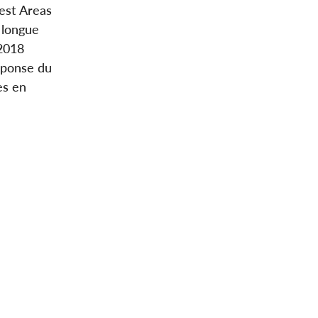
est Areas
 longue
 2018
éponse du
es en