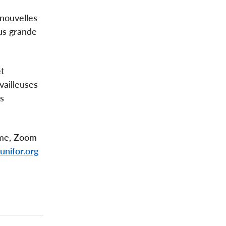
 nouvelles
us grande
et
vailleuses
es
ime, Zoom
unifor.org