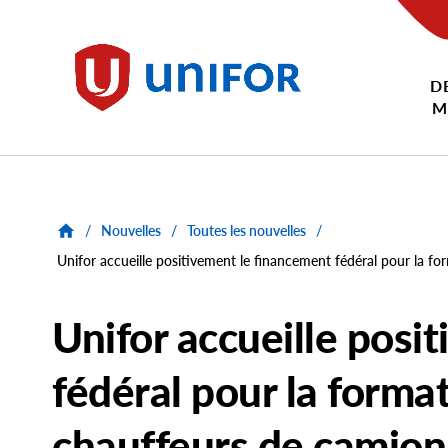
main
content
D
Unifor
M
/
Nouvelles
/
Toutes les nouvelles
/
Unifor accueille positivement le financement fédéral pour la f
Unifor accueille posi
fédéral pour la forma
chauffeurs de camion