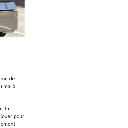
mme de
u mal à
r du
 jouer pour
utement