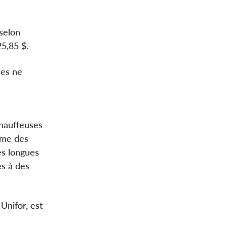
 selon
5,85 $.
res ne
chauffeuses
mme des
es longues
s à des
Unifor, est