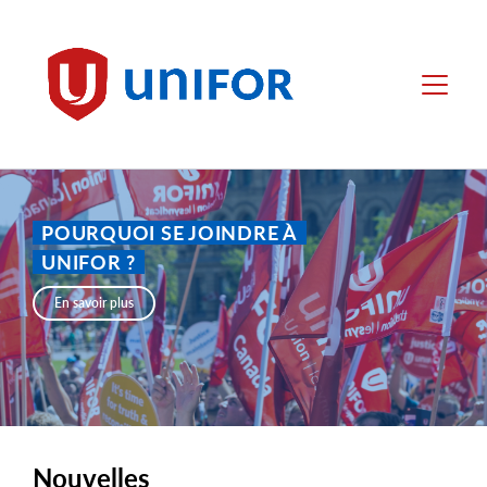
main
content
Unifor
Menu
POURQUOI SE JOINDRE À
UNIFOR ?
En savoir plus
Nouvelles