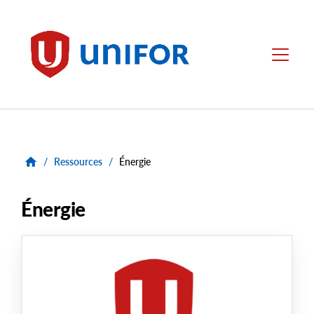
main
content
Unifor
Menu
/
Ressources
/
Énergie
Énergie