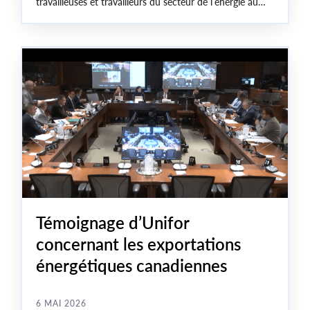
travailleuses et travailleurs du secteur de l’énergie au
cœur du plan du Canada visant à faire du pays une
superpuissance énergétique. Elle a lancé un
avertissement au sujet des infrastructures vieillissantes,
des stratégies d’entretien « à l’aveuglette » et de la
diminution des capacités nationales, tous des facteurs
qui mettent en péril la sécurité énergétique du pays.
Témoignage d’Unifor
concernant les exportations
énergétiques canadiennes
6 MAI 2026