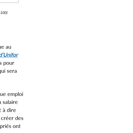
 100)
ue au
d’Unifor
s pour
qui sera
aque emploi
 salaire
 à dire
 créer des
priés ont