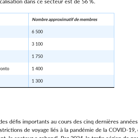
calisation dans ce secteur est de 56 %.
Nombre approximatif de membres
6 500
3 100
1 750
ronto
1 400
1 300
des défis importants au cours des cinq dernières années
rictions de voyage liés à la pandémie de la COVID-19, 
, le secteur a rebondi. Par 2024, le trafic aérien de pas