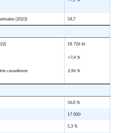
 semaine (2023)
34,7
022)
18 726 kt
+7,4 %
strie canadienne
2,96 %
56,0 %
17 000
5,3 %