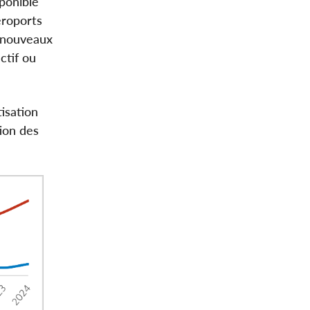
sponible
éroports
s nouveaux
ctif ou
tisation
tion des