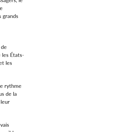
Le
s grands
 de
 les États-
et les
 le rythme
us de la
 leur
vais