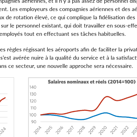
mpagnies aériennes, et il n’y a pas assez de personnel di
nnent. Les employeurs des compagnies aériennes et des a
 de rotation élevé, ce qui complique la fidélisation de
r le personnel existant, qui doit travailler en sous-effe
mployés tout en effectuant ses tâches habituelles.
s règles régissant les aéroports afin de faciliter la priva
s’est avérée nuire à la qualité du service et à la satisfac
ans ce secteur, une nouvelle approche sera nécessaire.