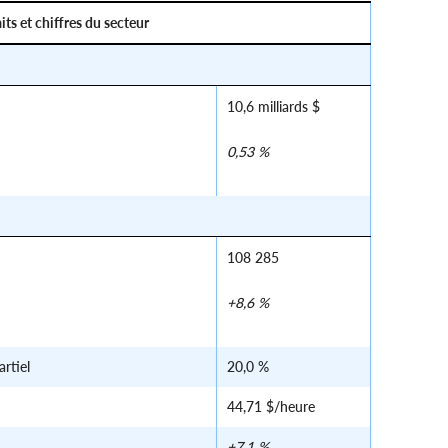
its et chiffres du secteur
10,6 milliards $
0,53 %
108 285
+8,6 %
rtiel
20,0 %
44,71 $/heure
+7,1 %