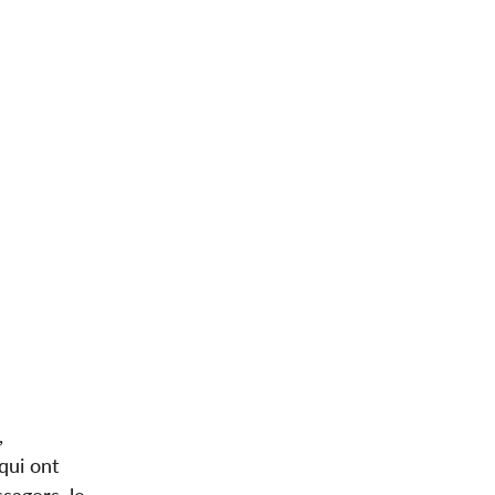
,
qui ont
sagers, le