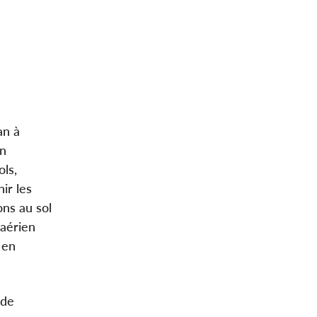
an à
on
ols,
ir les
ons au sol
 aérien
 en
 de