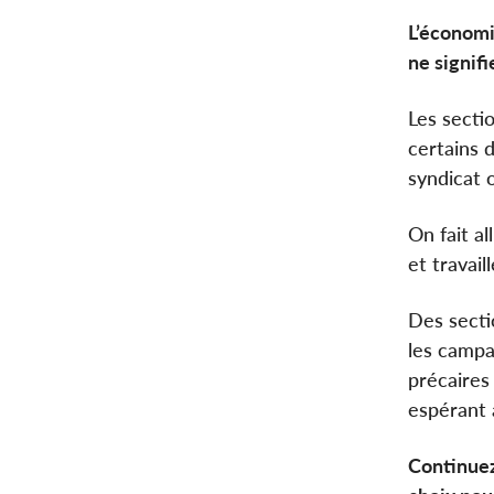
L’économi
ne signif
Les secti
certains 
syndicat 
On fait a
et travail
Des secti
les campa
précaires 
espérant 
Continuez