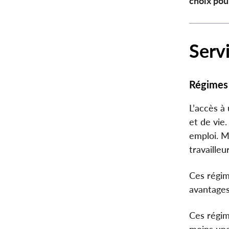
choix pou
Serv
Régimes 
L’accès à
et de vie
emploi. M
travaille
Ces régim
avantages
Ces régim
moins un