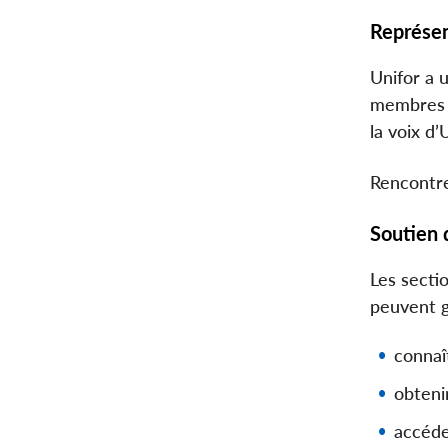
Représen
Unifor a 
membres d
la voix d’
Rencontre
Soutien d
Les secti
peuvent g
connaî
obtenir
accéde