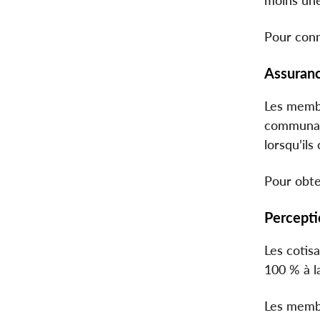
Pour conn
Assuran
Les membr
communaut
lorsqu’ils
Pour obte
Percepti
Les cotis
100 % à l
Les membr