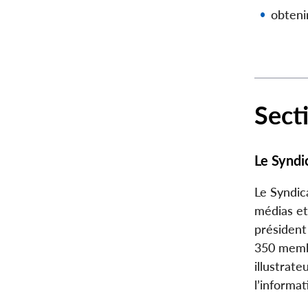
obteni
Sect
Le Syndi
Le Syndic
médias et
président
350 membr
illustrate
l’informat