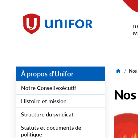
main
content
D
Unifor
M
/
Nos 
À propos d'Unifor
Notre Conseil exécutif
Nos
Histoire et mission
Structure du syndicat
Image
Statuts et documents de
politique