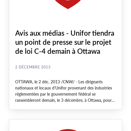
Avis aux médias - Unifor tiendra
un point de presse sur le projet
de loi C-4 demain à Ottawa
2 DÉCEMBRE 2013
OTTAWA
, le 2 déc. 2013 /CNW/ - Les dirigeants
nationaux et locaux d'Unifor provenant des industries
réglementées par le gouvernement fédéral se
rassembleront demain, le 3 décembre, à
Ottawa
, pour
tenir un point de presse sur les menaces posées par les
changements au droit du travail que le gouvernement
Harper propose dans son projet de loi C-4. Unifor
prendra ensuite part à une activité de lobbying auprès
des députés sur la Colline du Parlement.