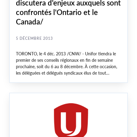
discutera d'enjeux auxquels sont
confrontés l'Ontario et le
Canada/
5 DÉCEMBRE 2013
TORONTO
, le 4 déc. 2013 /CNW/ - Unifor tiendra le
premier de ses conseils régionaux en fin de semaine
prochaine, soit du 6 au 8 décembre. À cette occasion,
les déléguées et délégués syndicaux élus de tout
l'
Ontario
se réuniront à l'hôtel Sheraton Centre Toronto
afin de débattre d'enjeux tels que la création d'emplois,
les menaces sur les syndicats et la violence envers les
femmes et les jeunes.