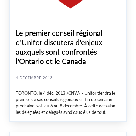
Le premier conseil régional
d'Unifor discutera d'enjeux
auxquels sont confrontés
l'Ontario et le Canada
4 DÉCEMBRE 2013
TORONTO
, le 4 déc. 2013 /CNW/ - Unifor tiendra le
premier de ses conseils régionaux en fin de semaine
prochaine, soit du 6 au 8 décembre. À cette occasion,
les déléguées et délégués syndicaux élus de tout
l'
Ontario
se réuniront à l'hôtel Sheraton Centre Toronto
afin de débattre d'enjeux tels que la création d'emplois,
les menaces sur les syndicats et la violence envers les