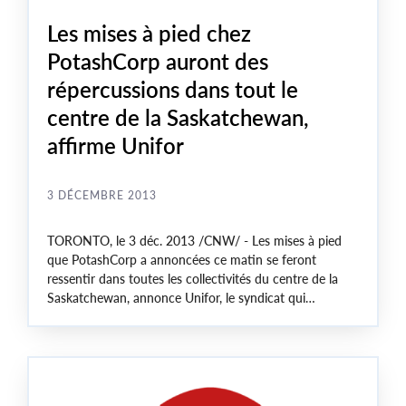
Les mises à pied chez
PotashCorp auront des
répercussions dans tout le
centre de la Saskatchewan,
affirme Unifor
3 DÉCEMBRE 2013
TORONTO
, le 3 déc. 2013 /CNW/ - Les mises à pied
que PotashCorp a annoncées ce matin se feront
ressentir dans toutes les collectivités du centre de la
Saskatchewan
, annonce Unifor, le syndicat qui
représente de nombreux travailleurs de la mine de
Lanigan
, en
Saskatchewan
, où 440 emplois viennent
d'être supprimés.