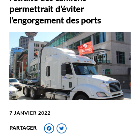
permettrait d’éviter
l’engorgement des ports
Main
Image
Image
7 JANVIER 2022
Facebook
Twitter
PARTAGER