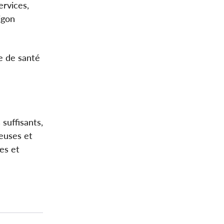
ervices,
igon
re de santé
suffisants,
leuses et
tes et