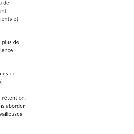
u de
ant
ients et
 plus de
olence
ines de
ré
 rétention,
ons aborder
vailleuses