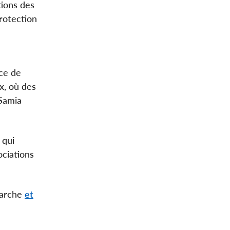
tions des
rotection
nce de
ux, où des
 Samia
 qui
ciations
marche
et