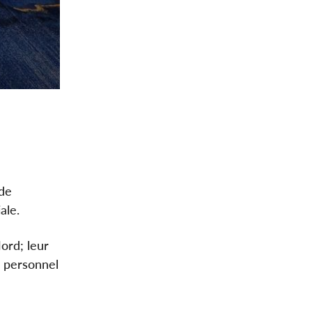
 de
ale.
ord; leur
u personnel