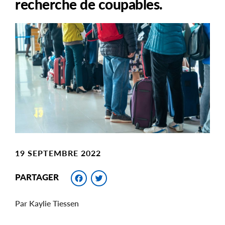
recherche de coupables.
Main
Image
Image
19 SEPTEMBRE 2022
Facebook
Twitter
PARTAGER
Par Kaylie Tiessen