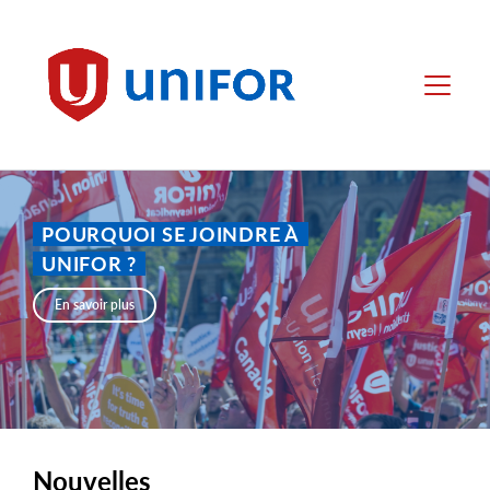
main
content
Unifor
Menu
POURQUOI SE JOINDRE À
UNIFOR ?
En savoir plus
Nouvelles