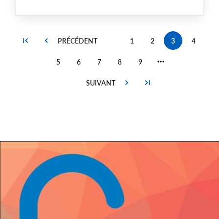
1
2
3
4
Page
Page
Current
Page
page
5
6
7
8
9
Page
Page
Page
Page
Page