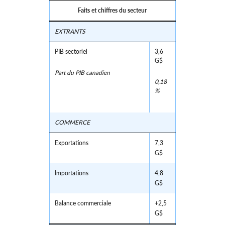
Faits et chiffres du secteur
EXTRANTS
PIB sectoriel
3,6
G$
Part du PIB canadien
0,18
%
COMMERCE
Exportations
7,3
G$
Importations
4,8
G$
Balance commerciale
+2,5
G$