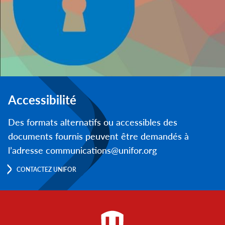
Accessibilité
Des formats alternatifs ou accessibles des
documents fournis peuvent être demandés à
l’adresse communications@unifor.org
CONTACTEZ UNIFOR