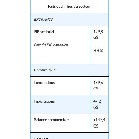
Faits et chiffres du secteur
EXTRANTS
PIB sectoriel
129,8
G$
Part du PIB canadien
6,6 %
COMMERCE
Exportations
189,6
G$
Importations
47,2
G$
Balance commerciale
+142,4
G$