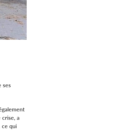
e ses
 également
 crise, a
 ce qui