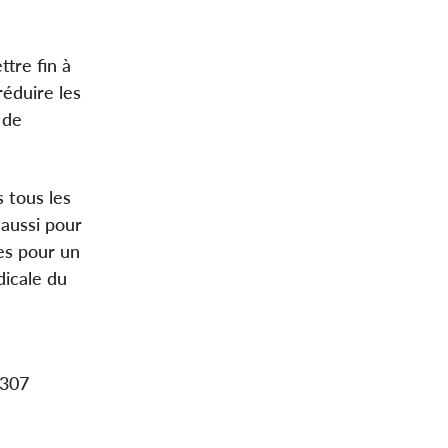
tre fin à
réduire les
 de
 tous les
 aussi pour
tes pour un
dicale du
3307