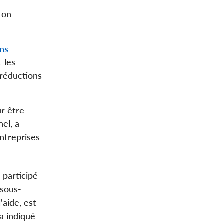
 on
ens
 les
 réductions
r être
nel, a
entreprises
 participé
 sous-
'aide, est
 a indiqué