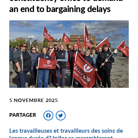
an end to bargaining delays
Main
Image
Image
5 NOVEMBRE 2025
Facebook
Twitter
PARTAGER
Les travailleuses et travailleurs des soins de
longue durée d’Unifor se rassembleront