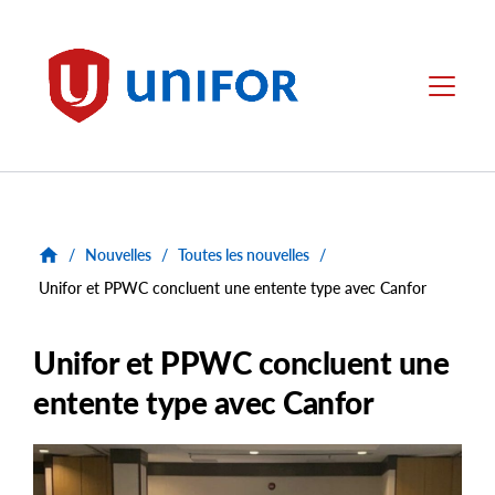
main
content
Unifor
Menu
/
Nouvelles
/
Toutes les nouvelles
/
Unifor et PPWC concluent une entente type avec Canfor
Unifor et PPWC concluent une
entente type avec Canfor
Main
Image