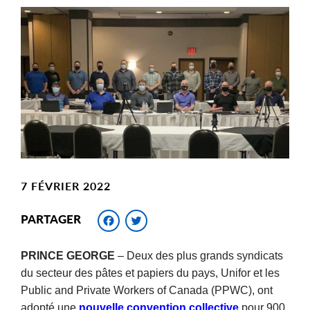
Main
Image
Image
7 FÉVRIER 2022
Facebook
Twitter
PARTAGER
PRINCE GEORGE
– Deux des plus grands syndicats
du secteur des pâtes et papiers du pays, Unifor et les
Public and Private Workers of Canada (PPWC), ont
adopté une
nouvelle convention collective
pour 900