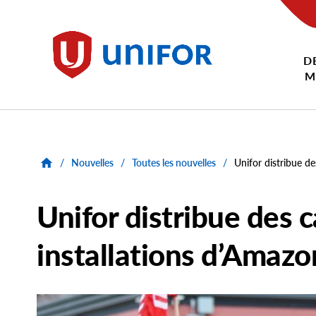
main
content
D
Unifor
M
/
Nouvelles
/
Toutes les nouvelles
/
Unifor distribue d
Unifor distribue des c
installations d’Amaz