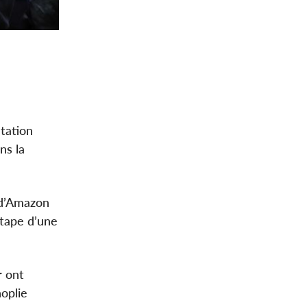
tation
ns la
s d’Amazon
étape d’une
r ont
noplie