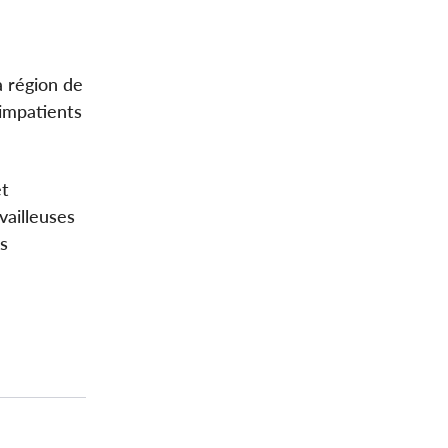
a région de
 impatients
et
vailleuses
es