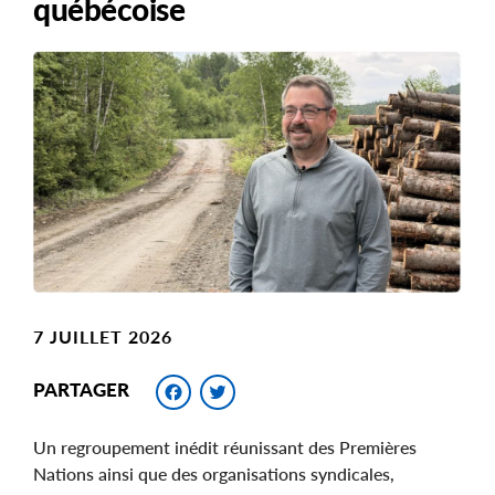
québécoise
Main
Image
Image
7 JUILLET 2026
Facebook
Twitter
PARTAGER
Un regroupement inédit réunissant des Premières
Nations ainsi que des organisations syndicales,