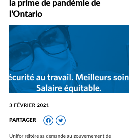
la prime de pandémie de
l’Ontario
Main
Image
Image
3 FÉVRIER 2021
Facebook
Twitter
PARTAGER
Unifor réitère sa demande au gouvernement de