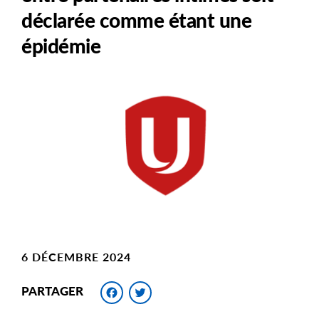
déclarée comme étant une
épidémie
Main
Image
Image
6 DÉCEMBRE 2024
Facebook
Twitter
PARTAGER