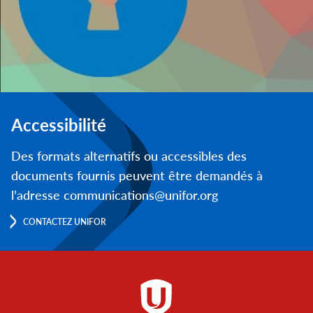
Accessibilité
Des formats alternatifs ou accessibles des
documents fournis peuvent être demandés à
l’adresse communications@unifor.org
CONTACTEZ UNIFOR