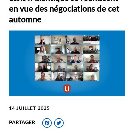
en vue des négociations de cet
automne
Main
Image
Image
14 JUILLET 2025
Facebook
Twitter
PARTAGER