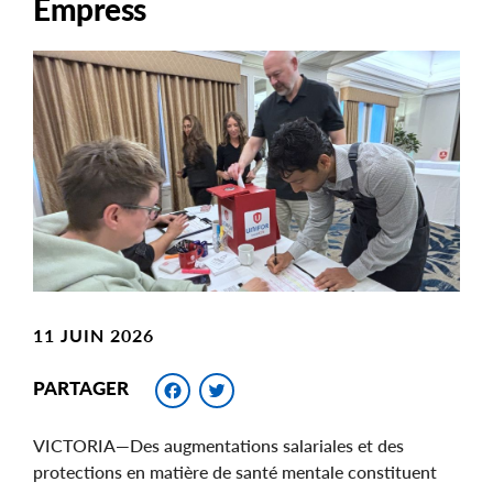
Empress
Main
Image
Image
11 JUIN 2026
Facebook
Twitter
PARTAGER
VICTORIA—Des augmentations salariales et des
protections en matière de santé mentale constituent