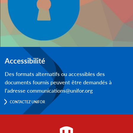
Accessibilité
Des formats alternatifs ou accessibles des
documents fournis peuvent être demandés à
l’adresse communications@unifor.org
CONTACTEZ UNIFOR