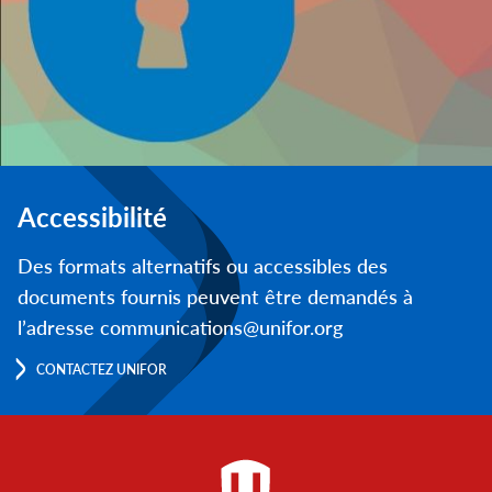
Accessibilité
Des formats alternatifs ou accessibles des
documents fournis peuvent être demandés à
l’adresse communications@unifor.org
CONTACTEZ UNIFOR