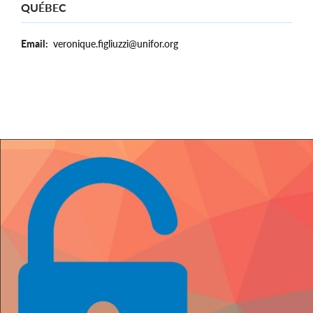
QUÉBEC
Email
veronique.figliuzzi@unifor.org