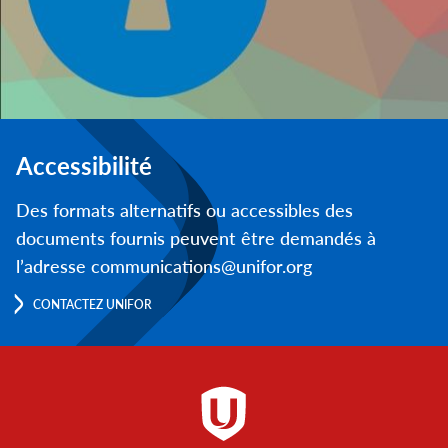
Accessibilité
Des formats alternatifs ou accessibles des
documents fournis peuvent être demandés à
l’adresse communications@unifor.org
CONTACTEZ UNIFOR