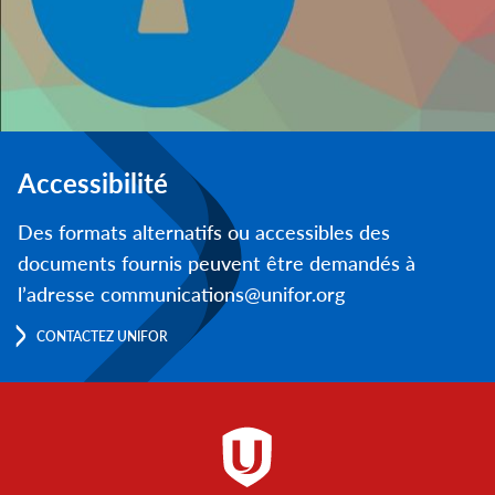
Accessibilité
Des formats alternatifs ou accessibles des
documents fournis peuvent être demandés à
l’adresse communications@unifor.org
CONTACTEZ UNIFOR