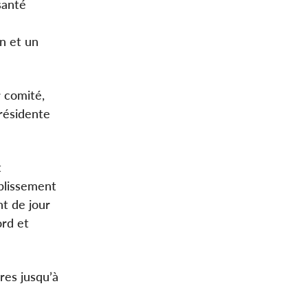
santé
n et un
 comité,
présidente
t
ablissement
t de jour
ord et
res jusqu’à