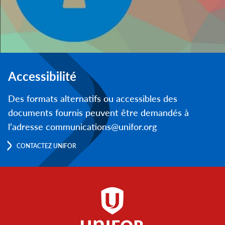
Accessibilité
Des formats alternatifs ou accessibles des
documents fournis peuvent être demandés à
l’adresse communications@unifor.org
CONTACTEZ UNIFOR