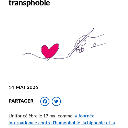
transphobie
Main
Image
Image
14 MAI 2026
Facebook
Twitter
PARTAGER
Unifor célèbre le 17 mai comme
la Journée
internationale contre l’homophobie, la biphobie et la