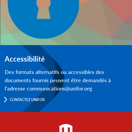
Accessibilité
Des formats alternatifs ou accessibles des
documents fournis peuvent être demandés à
l’adresse communications@unifor.org
CONTACTEZ UNIFOR