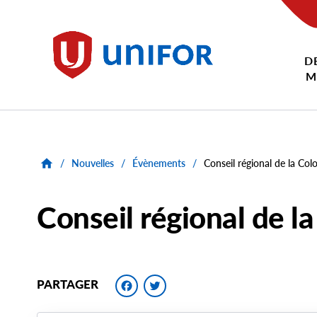
main
content
D
Unifor
M
/
Nouvelles
/
Évènements
/
Conseil régional de la Co
Conseil régional de l
Facebook
Twitter
PARTAGER