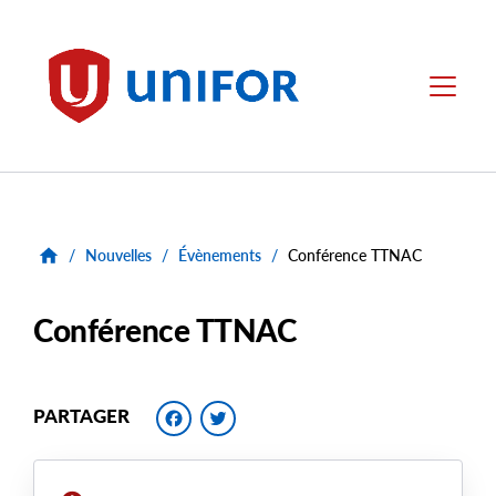
main
content
Unifor
Menu
/
Nouvelles
/
Évènements
/
Conférence TTNAC
Conférence TTNAC
Facebook
Twitter
PARTAGER