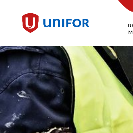
main
content
D
Unifor
M