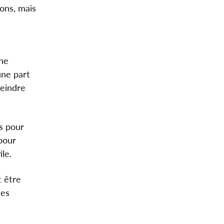
ons, mais
îne
une part
teindre
s pour
 pour
le.
t être
Des