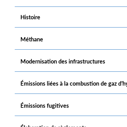
Show
Histoire
Show
Méthane
Show
Modernisation des infrastructures
Show
Émissions liées à la combustion de gaz d’
Show
Émissions fugitives