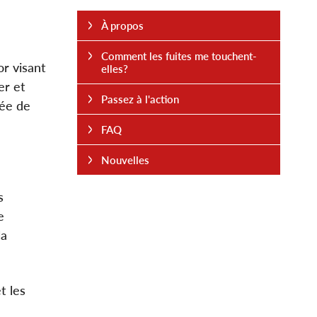
À propos
Comment les fuites me touchent-
or visant
elles?
er et
Passez à l'action
rée de
FAQ
Nouvelles
s
e
la
t les