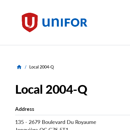
main
content
Unifor
/
Local 2004-Q
Local 2004-Q
Address
135 - 2679 Boulevard Du Royaume
Jonquière
QC
G7S 5T1