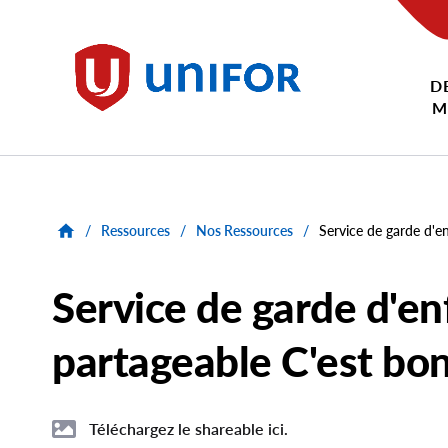
main
content
D
Unifor
M
/
Ressources
/
Nos Ressources
/
Service de garde d'e
Service de garde d'e
partageable C'est bo
Téléchargez le shareable ici.